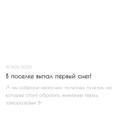
+7
Отправить заявку
Нажимая на кнопку, вы даете согласие на
обработку персональных данных
18 NOV, 2025
В поселке выпал первый снег!
А мы собрали несколько полезных пунктов, на
ВЫГОДНЫЕ
которые стоит обратить внимание перед
ПРЕДЛОЖЕНИЯ
заморозками ✨
Акция