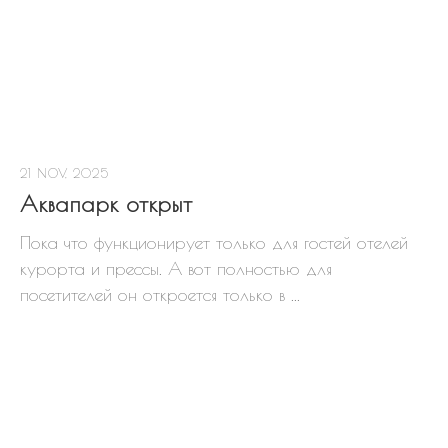
→ Открыть карту на весь экран ←
21 NOV, 2025
ОБОЗНАЧЕНИЯ НА КАРТЕ
Аквапарк открыт
В продаже
Бронь
Пока что функционирует только для гостей отелей
С домом
Продан
курорта и прессы. А вот полностью для
посетителей он откроется только в ...
Акция
ЗАИНТЕРЕСОВАЛ УЧАСТОК?
Оставьте заявку на бронирование и покупку
участка прямо сейчас