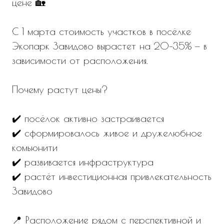
Завидово
📍 Расположение рядом с перспективной и
быстроразвивающейся туристической зоной
делает наш посёлок отличным вариантом как
для жизни, так и для инвестиций 🌱
Если вы уже выбрали участок:
✨ мы готовы предложить персональные
условия
✨ зафиксировать цену до повышения
Специалисты Экопарка Завидово с
радостью ответят на все ваши вопросы,
помогут с бронированием и подберут
вариант, подходящий именно вам!🤗👇