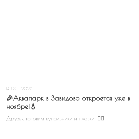
Скидки!
В поселке действует множество
различных скидок и акций
14 OCT, 2025
🎉Аквапарк в Завидово откроется уже в
ноябре!💧
Друзья, готовим купальники и плавки! 🏊‍♀
Первый взнос 0