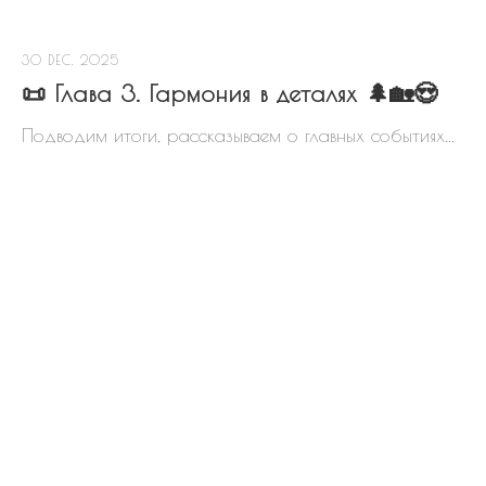
«ЭКОПАРК ЗАВИДОВО»
30 DEC, 2025
📜 Глава 3. Гармония в деталях 🌲🏡😍
Скачать схему посёлка в PDF
Подводим итоги, рассказываем о главных событиях...
Выбрать участок
6
2
ДЕТСКИХ
ПЛОЩАДКИ WORK-
ПЛОЩАДОК
OUT