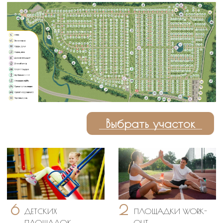
ОСТАЛИСЬ
ВОПРОСЫ
?
Оставьте заявку на обратный звонок, заполнив
простую форму. Наш менеджер перезвонит
вам в течение 10 минут и ответит на все
интересующие вопросы.
+7
С
условиями обработки персональных
данных
ознакомлен(а)