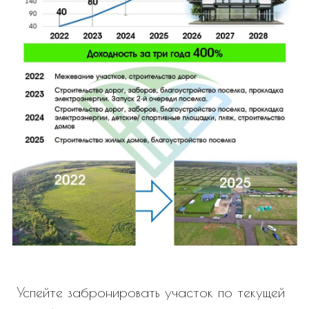
Успейте забронировать участок по текущей
цене 🏡
С 1 марта стоимость участков в посёлке
Экопарк Завидово вырастет на 20–35% — в
зависимости от расположения.
Почему растут цены?
✔️ посёлок активно застраивается
✔️ сформировалось живое и дружелюбное
комьюнити
✔️ развивается инфраструктура
✔️ растёт инвестиционная привлекательность