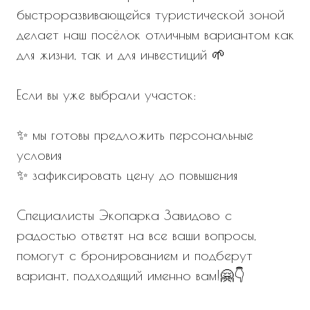
ЗАПИСАТЬСЯ НА ПРОСМОТР:
+7 (495) 225-57-05
wa.me/79201627792
t.me/ecoparkzavidovo
ecopark.zavidovo
max.ru/79201627792