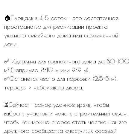
wa.me/79201627792
t.me/ecoparkzavidovo
ecopark.zavidovo
max.ru/79201627792
ДРУГИЕ
НОВОСТИ