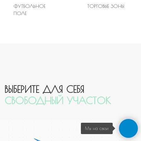
КОНТАКТЫ
/// НАШИ ЛИЦА
Александр
Руководитель проекта
Эмиль
Руководитель отдела продаж
Мария
Менеджер
Екатерина
Менеджер
/// ПОЧТА И ТЕЛЕФОН
Мы на связи
info@ecoparkz.ru