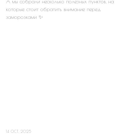
А мы собрали несколько полезных пунктов, на
В поселке действует множество
которые стоит обратить внимание перед
различных скидок и акций
заморозками ✨
Первый взнос 0
Участки в рассрочку на 12
месяцев без первоначального
взноса.
14 OCT, 2025