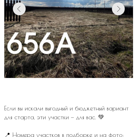
Если вы искали выгодный и бюджетный вариант
для старта, эти участки — для вас. 💚
📍 Номера участков в подборке и на фото:
▪️655а
📐Площадь 400м2
🏷 1 537 500 руб. с забором
Участок: 1 400 000 руб.
Забор: 137 500 руб.
▪️656а
📐Площадь 400м2
🏷 1 570 500 руб. с забором