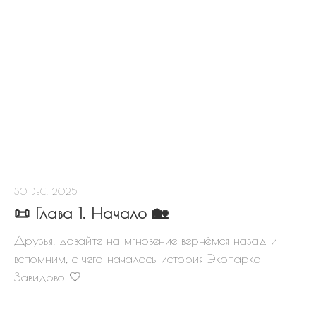
30 DEC, 2025
📜 Глава 1. Начало 🏡
Друзья, давайте на мгновение вернёмся назад и
вспомним, с чего началась история Экопарка
Завидово 🤍
→ Открыть карту на весь экран ←