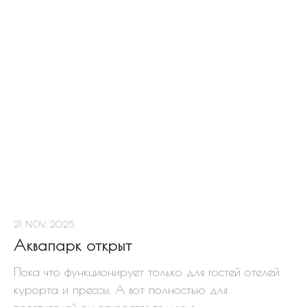
ОБОЗНАЧЕНИЯ НА КАРТЕ
В продаже
Бронь
С домом
Продан
Акция
ЗАИНТЕРЕСОВАЛ УЧАСТОК?
Оставьте заявку на бронирование и покупку
участка прямо сейчас
+7
21 NOV, 2025
Аквапарк открыт
Отправить заявку
Пока что функционирует только для гостей отелей
курорта и прессы. А вот полностью для