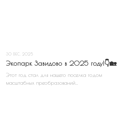
30 DEC, 2025
Экопарк Завидово в 2025 году!👇🏡
Этот год стал для нашего поселка годом
масштабных преобразований...
СХЕМА ПОСЕЛКА
«ЭКОПАРК ЗАВИДОВО»
Скачать схему посёлка в PDF