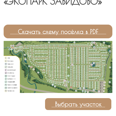
вам в течение 10 минут и ответит на все
интересующие вопросы.
+7
С
условиями обработки персональных
данных
ознакомлен(а)
Отправить
Не хотите ждать звонка? Свяжитесь с нами в
месседжере удобными способом.