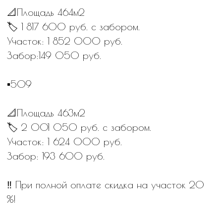
террасы и небольшого двора.
⏳Сейчас — самое удачное время, чтобы
выбрать участок и начать строительный сезон,
чтобы как можно скорее стать частью нашего
дружного сообщества счастливых соседей.
📷 Хотите посмотреть на эти участки прямо
сейчас?
Вы можете изучить их на нашей интерактивной
карте или запросить у менеджера свежие
снимки с дрона.
ЗАПИСАТЬСЯ НА ПРОСМОТР:
+7 (495) 225-57-05