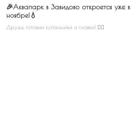
🎉Аквапарк в Завидово откроется уже в
ноябре!💧
Друзья, готовим купальники и плавки! 🏊‍♀
Рассрочка 0%
Беспроцентная рассрочка на
дома и участки на 6, 9 и 12
месяцев.
Выгодно