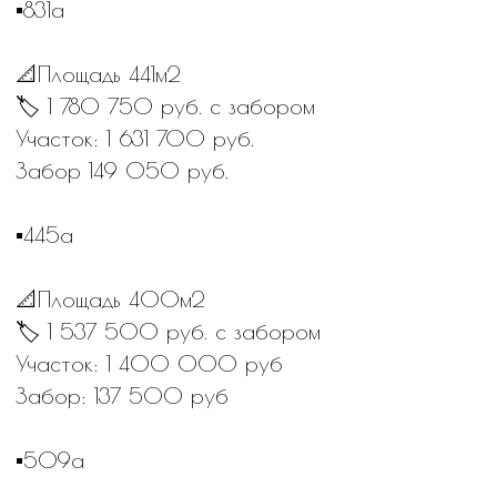
Забор:149 050 руб.
▪️509
📐Площадь 463м2
🏷 2 001 050 руб. с забором.
Участок: 1 624 000 руб.
Забор: 193 600 руб.
‼️ При полной оплате скидка на участок 20
%!
🏠Площадь в 4-5 соток - это достаточное
пространство для реализации проекта
уютного семейного дома или современной
дачи.
✅ Идеальны для компактного дома до 80–100
м².(например, 8×10 м или 9×9 м).
✅Останется место для парковки (2,5×5 м),