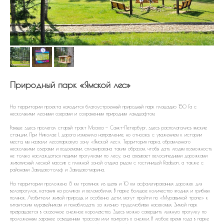
Природный парк «Ямской лес»
На территории проекта находится благоустроенный природный парк площадью 150 Га с
несколькими лесными озерами и сохраненным природным ландшафтом.
Раньше здесь пролегал старый тракт Москва — Санкт-Петербург, здесь располагались ямские
станции. При Николае I, дорога изменила направление, но относясь с уважением к истории
места, мы назвали лесопарковую зону «Ямской лес». Территория парка, обрамленного
несколькими озерами и водоемами, спланирована таким образом, чтобы дать людям возможность
не только наслаждаться пешими прогулками по лесу, она связывает велосипедными дорожками
живописный лесной массив с пляжной зоной отдыха рядом с гостиницей Radisson, а также с
районами Завидово-гольф и Завидово-марина.
На территории проложено 8 км тропинок из щепы и 10 км асфальтированных дорожек для
велопрогулок, катания на роликах и веломобилях. В парке большое количество ягодных и грибных
полянок. Любители живой природы, и особенно дети, могут пройти по «Муравьиной тропе» к
гигантским муравейникам и понаблюдать за жизнью трудолюбивых насекомых. Зимой парк
превращается в сказочное снежное королевство. Здесь можно совершить лыжную прогулку по
проложенным заранее освещенным трассам или поиграть в снежки. В любое время года в парке