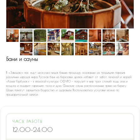
Бани и сауны
В «Завидово» вас ждут несколько видов банных процедур, основанных на традициях парения
различных народов мира. Русская баня на березовых дровах избавит от забот, печалей и хворей.
«Конек-Горбунок» – в японской культуре ОФУРО – погрузит в мир трех стихий: воды, огня и
воздуха, и подарит гармонию тела и духа. Финские сауны, расположенные прямо на берегу
Шоши, помогут зарядиться бодростью и здоровьем. Воспользоваться услугами можно по
предварительной записи.
ЧАСЫ РАБОТЫ
12:00–24:00