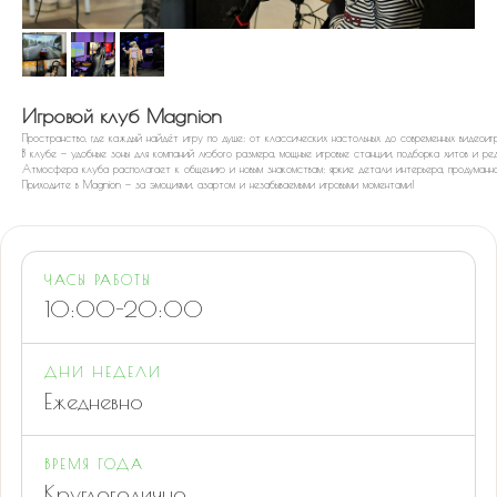
Игровой клуб Magnion
Пространство, где каждый найдёт игру по душе: от классических настольных до современных видеоиг
В клубе — удобные зоны для компаний любого размера, мощные игровые станции, подборка хитов и ре
Атмосфера клуба располагает к общению и новым знакомствам: яркие детали интерьера, продуманно
Приходите в Magnion — за эмоциями, азартом и незабываемыми игровыми моментами!
ЧАСЫ РАБОТЫ
10:00-20:00
ДНИ НЕДЕЛИ
Ежедневно
ВРЕМЯ ГОДА
Круглогодично