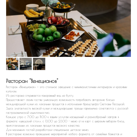
Ресторан "Венецианов"
Ресторан «Венецианов» — это стильное заведение с минималистичным интерьером и красивым
куполом.
Из ресторана открывается панорамный вид на бухту.
Предоставляет своим гостям уникальную возможность попробовать авторские блюда
международной кухни из локальных продуктов в исполнении бренд-шефа Светланы Песоцкой.
Здесь элегантность высокой кухни и международные тренды гармонично сочетаются с русской
гастрономической идентичностью.
Каждое утро с 7:00 до 11:00 к вашим услугам насыщенный и разнообразный завтрак в
формате «шведский стол», с 13.00 до 23.00 - меню а-ля карт с широким выбором блюд,
приготовленных из локальных продуктов высокого качества.
Для маленьких гостей разработали специальное детское меню.
В ресторане возможно проведение мероприятий любого формата, от семейных банкетов и