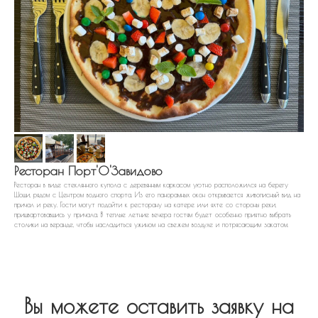
Ресторан Порт'О'Завидово
Ресторан в виде стеклянного купола с деревянным каркасом уютно расположился на берегу
Шоши, рядом с Центром водного спорта. Из его панорамных окон открывается живописный вид на
причал и реку. Гости могут подойти к ресторану на катере или яхте со стороны реки,
пришвартовавшись у причала. В теплые летние вечера гостям будет особенно приятно выбрать
столики на веранде, чтобы насладиться ужином на свежем воздухе и потрясающим закатом.
Вы можете оставить заявку на