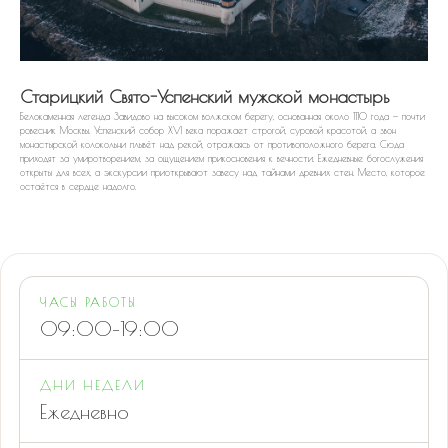
Старицкий Свято-Успенский мужской монастырь
Белокаменная легенда Завидово на высоком волжском берегу, основанная около 1110 года — почти
ровесник Москвы. Успенский собор XVI века поражает строгой, суровой красотой, а звон
монастырской колокольни плывёт над рекой, отражаясь от противоположного берега. Сюда
приходят за умиротворением, за ощущением прикосновения к вечности. Ежедневные богослужения
открыты для всех, а экскурсии приоткрывают завесу над тайнами древних стен. Место, которое
остаётся в сердце надолго.
ЧАСЫ РАБОТЫ
09:00–19:00
ДНИ НЕДЕЛИ
Ежедневно